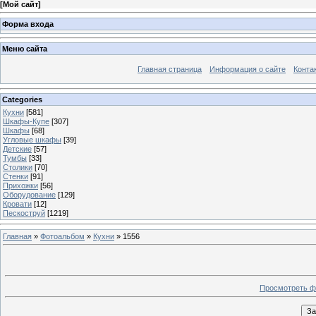
[
Мой сайт
]
Форма входа
Меню сайта
Главная страница
Информация о сайте
Конта
Categories
Кухни
[581]
Шкафы-Купе
[307]
Шкафы
[68]
Угловые шкафы
[39]
Детские
[57]
Тумбы
[33]
Столики
[70]
Стенки
[91]
Прихожки
[56]
Оборудование
[129]
Кровати
[12]
Пескоструй
[1219]
Главная
»
Фотоальбом
»
Кухни
» 1556
Просмотреть ф