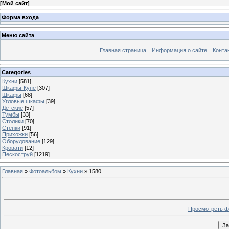
[
Мой сайт
]
Форма входа
Меню сайта
Главная страница
Информация о сайте
Конта
Categories
Кухни
[581]
Шкафы-Купе
[307]
Шкафы
[68]
Угловые шкафы
[39]
Детские
[57]
Тумбы
[33]
Столики
[70]
Стенки
[91]
Прихожки
[56]
Оборудование
[129]
Кровати
[12]
Пескоструй
[1219]
Главная
»
Фотоальбом
»
Кухни
» 1580
Просмотреть ф