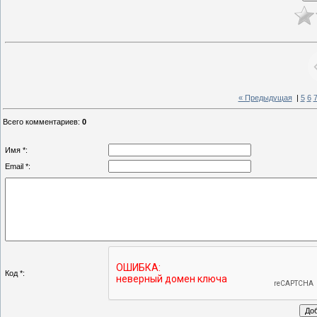
« Предыдущая
|
5
6
Всего комментариев
:
0
Имя *:
Email *:
Код *: