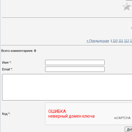
« Предыдущая
|
110
111
112
1
Всего комментариев
:
0
Имя *:
Email *:
Код *: