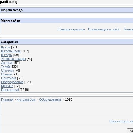
[
Мой сайт
]
Форма входа
Меню сайта
Главная страница
Информация о сайте
Конта
Categories
Кухни
[581]
Шкафы-Купе
[307]
Шкафы
[68]
Угловые шкафы
[39]
Детские
[57]
Тумбы
[33]
Столики
[70]
Стенки
[91]
Прихожки
[56]
Оборудование
[129]
Кровати
[12]
Пескоструй
[1219]
Главная
»
Фотоальбом
»
Оборудование
» 1015
Просмотреть ф