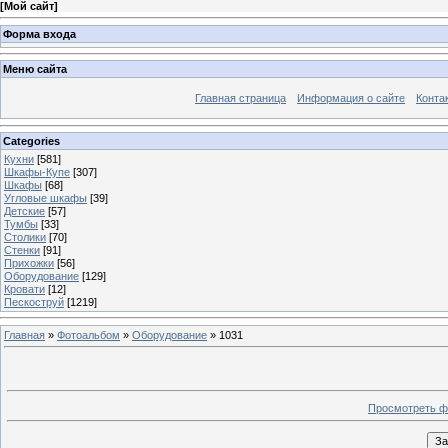
[
Мой сайт
]
Форма входа
Меню сайта
Главная страница
Информация о сайте
Конта
Categories
Кухни
[581]
Шкафы-Купе
[307]
Шкафы
[68]
Угловые шкафы
[39]
Детские
[57]
Тумбы
[33]
Столики
[70]
Стенки
[91]
Прихожки
[56]
Оборудование
[129]
Кровати
[12]
Пескоструй
[1219]
Главная
»
Фотоальбом
»
Оборудование
» 1031
Просмотреть ф