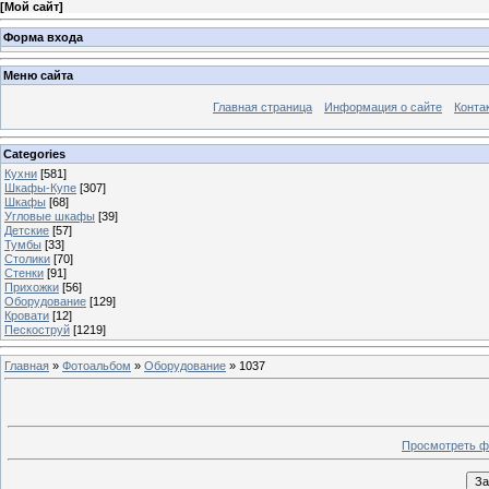
[
Мой сайт
]
Форма входа
Меню сайта
Главная страница
Информация о сайте
Конта
Categories
Кухни
[581]
Шкафы-Купе
[307]
Шкафы
[68]
Угловые шкафы
[39]
Детские
[57]
Тумбы
[33]
Столики
[70]
Стенки
[91]
Прихожки
[56]
Оборудование
[129]
Кровати
[12]
Пескоструй
[1219]
Главная
»
Фотоальбом
»
Оборудование
» 1037
Просмотреть ф