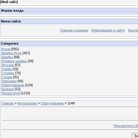
[
Мой сайт
]
Форма входа
Меню сайта
Главная страница
Информация о сайте
Конта
Categories
Кухни
[581]
Шкафы-Купе
[307]
Шкафы
[68]
Угловые шкафы
[39]
Детские
[57]
Тумбы
[33]
Столики
[70]
Стенки
[91]
Прихожки
[56]
Оборудование
[129]
Кровати
[12]
Пескоструй
[1219]
Главная
»
Фотоальбом
»
Оборудование
» 1049
Просмотреть ф