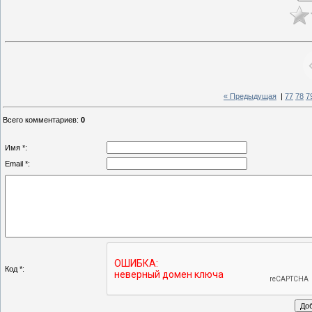
« Предыдущая
|
77
78
7
Всего комментариев
:
0
Имя *:
Email *:
Код *: