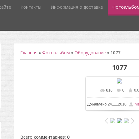
сайте
Контакты
Информация о доставке
Фотоальбо
Главная
»
Фотоальбом
»
Оборудование
» 1077
1077
816
0
0.
В реальном размере
8
Добавлено
24.11.2010
Ma
/ 59.9Kb
Всего комментариев
:
0