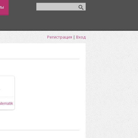
мы
Регистрация
|
Вход
0
57x546
tematik