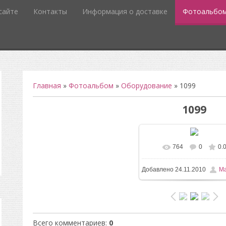
сайте
Контакты
Информация о доставке
Фотоальбо
Главная
»
Фотоальбом
»
Оборудование
» 1099
1099
764
0
0.
В реальном размере
6
Добавлено
24.11.2010
Ma
/ 117.5Kb
Всего комментариев
:
0