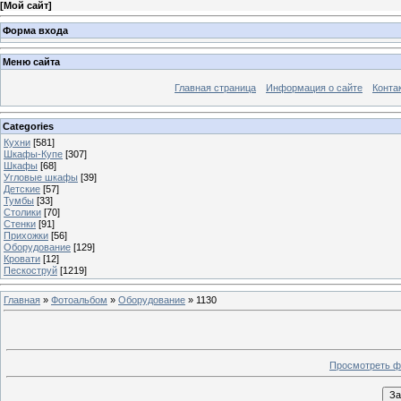
[
Мой сайт
]
Форма входа
Меню сайта
Главная страница
Информация о сайте
Конта
Categories
Кухни
[581]
Шкафы-Купе
[307]
Шкафы
[68]
Угловые шкафы
[39]
Детские
[57]
Тумбы
[33]
Столики
[70]
Стенки
[91]
Прихожки
[56]
Оборудование
[129]
Кровати
[12]
Пескоструй
[1219]
Главная
»
Фотоальбом
»
Оборудование
» 1130
Просмотреть ф