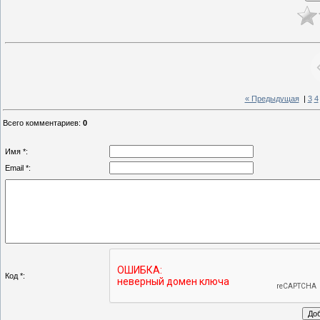
« Предыдущая
|
3
4
Всего комментариев
:
0
Имя *:
Email *:
Код *: