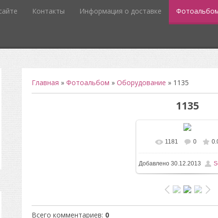
сайте
Контакты
Информация о доставке
Фотоальбо
Главная
»
Фотоальбом
»
Оборудование
» 1135
1135
1181
0
0.
В реальном разм
Добавлено
30.12.2013
S
1200x1600
/ 348.9Kb
Всего комментариев
:
0