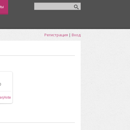
мы
Регистрация
|
Вход
0
ере
erjAnte