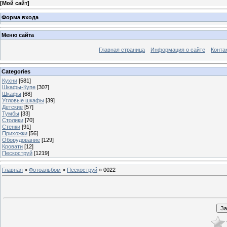
[
Мой сайт
]
Форма входа
Меню сайта
Главная страница
Информация о сайте
Конта
Categories
Кухни
[581]
Шкафы-Купе
[307]
Шкафы
[68]
Угловые шкафы
[39]
Детские
[57]
Тумбы
[33]
Столики
[70]
Стенки
[91]
Прихожки
[56]
Оборудование
[129]
Кровати
[12]
Пескоструй
[1219]
Главная
»
Фотоальбом
»
Пескоструй
» 0022