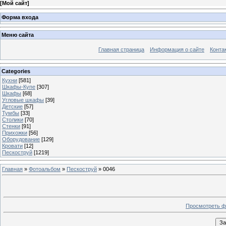
[
Мой сайт
]
Форма входа
Меню сайта
Главная страница
Информация о сайте
Конта
Categories
Кухни
[581]
Шкафы-Купе
[307]
Шкафы
[68]
Угловые шкафы
[39]
Детские
[57]
Тумбы
[33]
Столики
[70]
Стенки
[91]
Прихожки
[56]
Оборудование
[129]
Кровати
[12]
Пескоструй
[1219]
Главная
»
Фотоальбом
»
Пескоструй
» 0046
Просмотреть ф