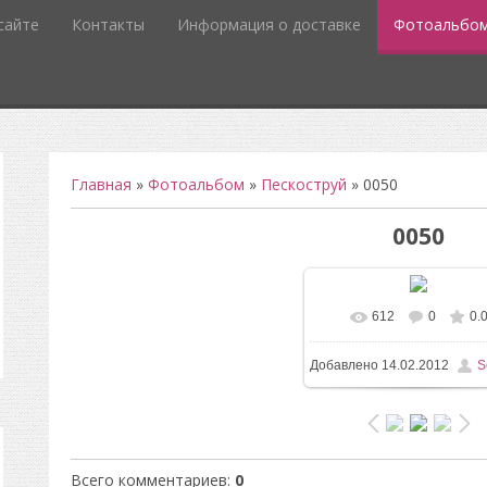
сайте
Контакты
Информация о доставке
Фотоальбо
Главная
»
Фотоальбом
»
Пескоструй
» 0050
0050
612
0
0.
Добавлено
14.02.2012
S
Всего комментариев
:
0