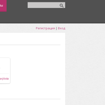
мы
Регистрация
|
Вход
0
erjAnte