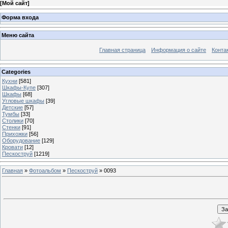
[
Мой сайт
]
Форма входа
Меню сайта
Главная страница
Информация о сайте
Конта
Categories
Кухни
[581]
Шкафы-Купе
[307]
Шкафы
[68]
Угловые шкафы
[39]
Детские
[57]
Тумбы
[33]
Столики
[70]
Стенки
[91]
Прихожки
[56]
Оборудование
[129]
Кровати
[12]
Пескоструй
[1219]
Главная
»
Фотоальбом
»
Пескоструй
» 0093