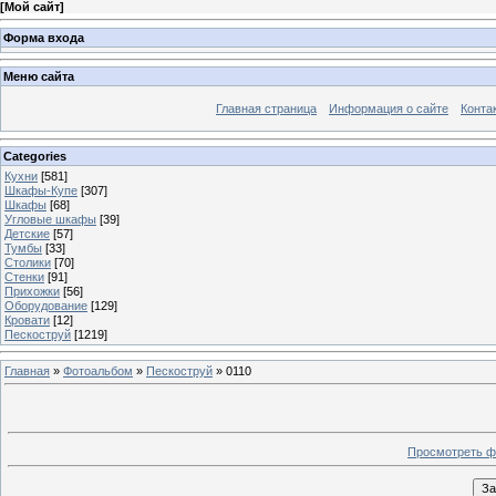
[
Мой сайт
]
Форма входа
Меню сайта
Главная страница
Информация о сайте
Конта
Categories
Кухни
[581]
Шкафы-Купе
[307]
Шкафы
[68]
Угловые шкафы
[39]
Детские
[57]
Тумбы
[33]
Столики
[70]
Стенки
[91]
Прихожки
[56]
Оборудование
[129]
Кровати
[12]
Пескоструй
[1219]
Главная
»
Фотоальбом
»
Пескоструй
» 0110
Просмотреть ф