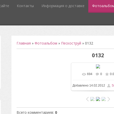
сайте
Контакты
Информация о доставке
Фотоальбо
Главная
»
Фотоальбом
»
Пескоструй
» 0132
0132
694
0
0.
В реальном разм
Добавлено
14.02.2012
S
418x607
/ 17.4Kb
Всего комментариев
:
0