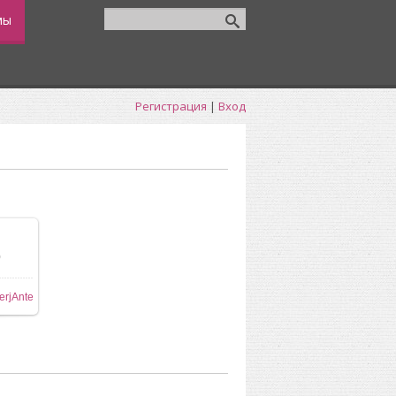
мы
Регистрация
|
Вход
0
ере
erjAnte