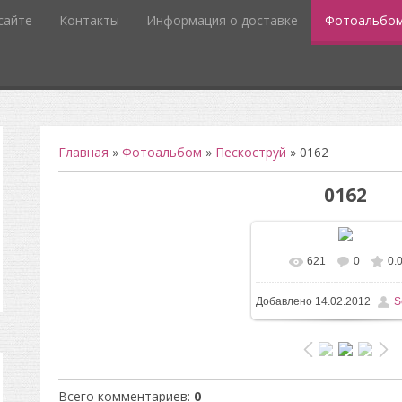
сайте
Контакты
Информация о доставке
Фотоальбо
Главная
»
Фотоальбом
»
Пескоструй
» 0162
0162
621
0
0.
В реальном разм
Добавлено
14.02.2012
S
580x585
/ 27.5Kb
Всего комментариев
:
0