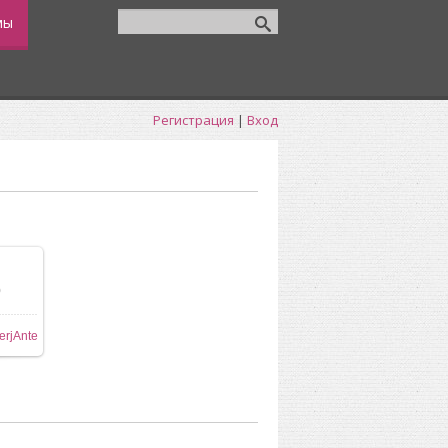
мы
Регистрация
|
Вход
0
ере
erjAnte