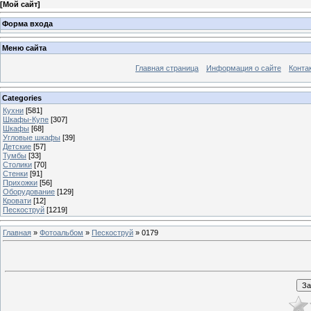
[
Мой сайт
]
Форма входа
Меню сайта
Главная страница
Информация о сайте
Конта
Categories
Кухни
[581]
Шкафы-Купе
[307]
Шкафы
[68]
Угловые шкафы
[39]
Детские
[57]
Тумбы
[33]
Столики
[70]
Стенки
[91]
Прихожки
[56]
Оборудование
[129]
Кровати
[12]
Пескоструй
[1219]
Главная
»
Фотоальбом
»
Пескоструй
» 0179