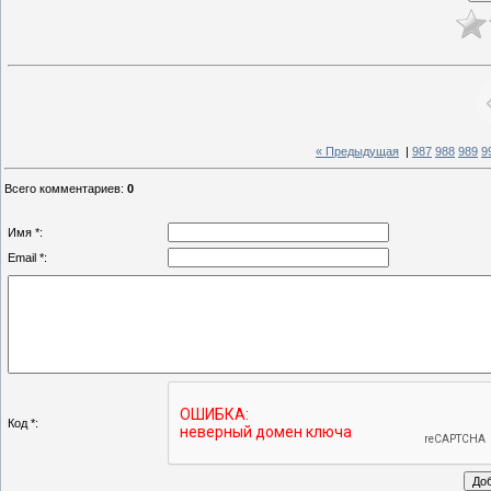
« Предыдущая
|
987
988
989
9
Всего комментариев
:
0
Имя *:
Email *:
Код *: