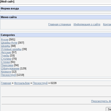
[
Мой сайт
]
Форма входа
Меню сайта
Главная страница
Информация о сайте
Конта
Categories
Кухни
[581]
Шкафы-Купе
[307]
Шкафы
[68]
Угловые шкафы
[39]
Детские
[57]
Тумбы
[33]
Столики
[70]
Стенки
[91]
Прихожки
[56]
Оборудование
[129]
Кровати
[12]
Пескоструй
[1219]
Главная
»
Фотоальбом
»
Пескоструй
» 0228
Просмотреть ф