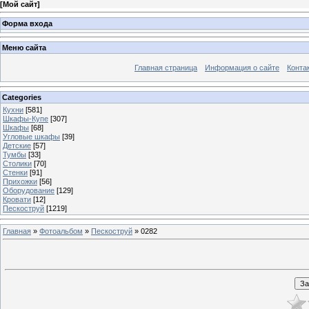
[
Мой сайт
]
Форма входа
Меню сайта
Главная страница
Информация о сайте
Конта
Categories
Кухни
[581]
Шкафы-Купе
[307]
Шкафы
[68]
Угловые шкафы
[39]
Детские
[57]
Тумбы
[33]
Столики
[70]
Стенки
[91]
Прихожки
[56]
Оборудование
[129]
Кровати
[12]
Пескоструй
[1219]
Главная
»
Фотоальбом
»
Пескоструй
» 0282