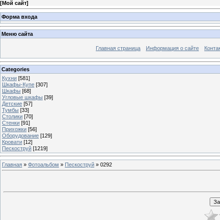
[
Мой сайт
]
Форма входа
Меню сайта
Главная страница
Информация о сайте
Конта
Categories
Кухни
[581]
Шкафы-Купе
[307]
Шкафы
[68]
Угловые шкафы
[39]
Детские
[57]
Тумбы
[33]
Столики
[70]
Стенки
[91]
Прихожки
[56]
Оборудование
[129]
Кровати
[12]
Пескоструй
[1219]
Главная
»
Фотоальбом
»
Пескоструй
» 0292