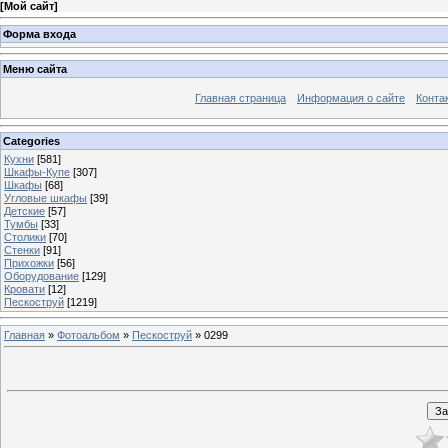
[
Мой сайт
]
Форма входа
Меню сайта
Главная страница
Информация о сайте
Конта
Categories
Кухни
[581]
Шкафы-Купе
[307]
Шкафы
[68]
Угловые шкафы
[39]
Детские
[57]
Тумбы
[33]
Столики
[70]
Стенки
[91]
Прихожки
[56]
Оборудование
[129]
Кровати
[12]
Пескоструй
[1219]
Главная
»
Фотоальбом
»
Пескоструй
» 0299