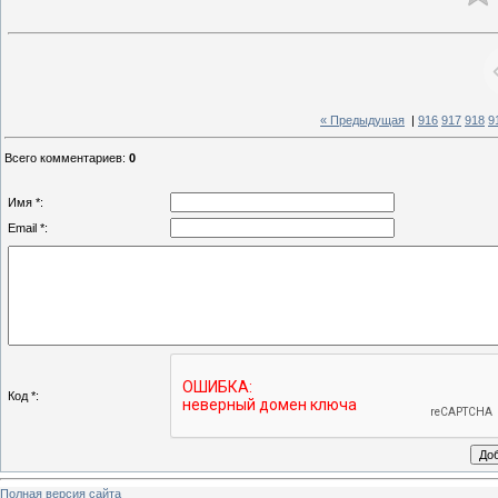
« Предыдущая
|
916
917
918
9
Всего комментариев
:
0
Имя *:
Email *:
Код *:
Полная версия сайта