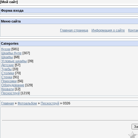
[
Мой сайт
]
Форма входа
Меню сайта
Главная страница
Информация о сайте
Конта
Categories
Кухни
[581]
Шкафы-Купе
[307]
Шкафы
[68]
Угловые шкафы
[39]
Детские
[57]
Тумбы
[33]
Столики
[70]
Стенки
[91]
Прихожки
[56]
Оборудование
[129]
Кровати
[12]
Пескоструй
[1219]
Главная
»
Фотоальбом
»
Пескоструй
» 0326