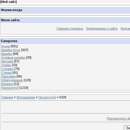
[
Мой сайт
]
Форма входа
Меню сайта
Главная страница
Информация о сайте
Конта
Categories
Кухни
[581]
Шкафы-Купе
[307]
Шкафы
[68]
Угловые шкафы
[39]
Детские
[57]
Тумбы
[33]
Столики
[70]
Стенки
[91]
Прихожки
[56]
Оборудование
[129]
Кровати
[12]
Пескоструй
[1219]
Главная
»
Фотоальбом
»
Пескоструй
» 0328
Просмотреть ф