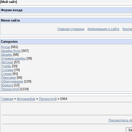
[
Мой сайт
]
Форма входа
Меню сайта
Главная страница
Информация о сайте
Конта
Categories
Кухни
[581]
Шкафы-Купе
[307]
Шкафы
[68]
Угловые шкафы
[39]
Детские
[57]
Тумбы
[33]
Столики
[70]
Стенки
[91]
Прихожки
[56]
Оборудование
[129]
Кровати
[12]
Пескоструй
[1219]
Главная
»
Фотоальбом
»
Пескоструй
» 0364
Просмотреть ф