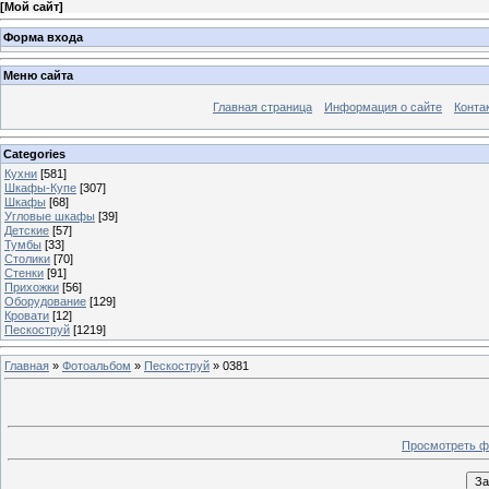
[
Мой сайт
]
Форма входа
Меню сайта
Главная страница
Информация о сайте
Конта
Categories
Кухни
[581]
Шкафы-Купе
[307]
Шкафы
[68]
Угловые шкафы
[39]
Детские
[57]
Тумбы
[33]
Столики
[70]
Стенки
[91]
Прихожки
[56]
Оборудование
[129]
Кровати
[12]
Пескоструй
[1219]
Главная
»
Фотоальбом
»
Пескоструй
» 0381
Просмотреть ф