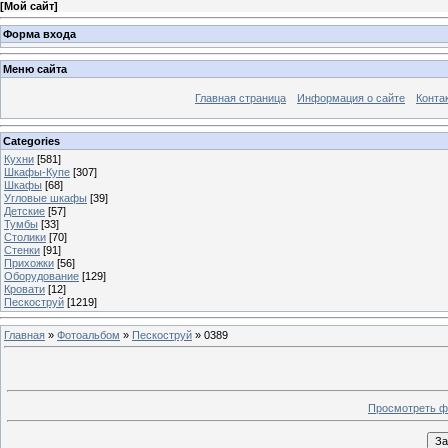
[
Мой сайт
]
Форма входа
Меню сайта
Главная страница
Информация о сайте
Конта
Categories
Кухни
[581]
Шкафы-Купе
[307]
Шкафы
[68]
Угловые шкафы
[39]
Детские
[57]
Тумбы
[33]
Столики
[70]
Стенки
[91]
Прихожки
[56]
Оборудование
[129]
Кровати
[12]
Пескоструй
[1219]
Главная
»
Фотоальбом
»
Пескоструй
» 0389
Просмотреть ф