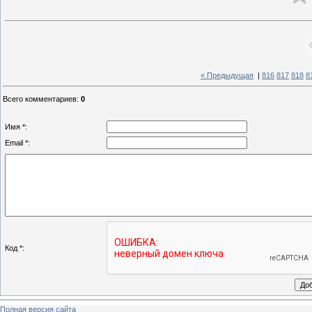
« Предыдущая
|
816
817
818
8
Всего комментариев
:
0
Имя *:
Email *:
Код *:
Полная версия сайта