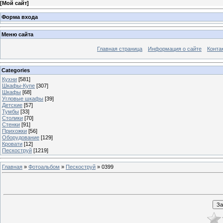
[
Мой сайт
]
Форма входа
Меню сайта
Главная страница
Информация о сайте
Конта
Categories
Кухни
[581]
Шкафы-Купе
[307]
Шкафы
[68]
Угловые шкафы
[39]
Детские
[57]
Тумбы
[33]
Столики
[70]
Стенки
[91]
Прихожки
[56]
Оборудование
[129]
Кровати
[12]
Пескоструй
[1219]
Главная
»
Фотоальбом
»
Пескоструй
» 0399