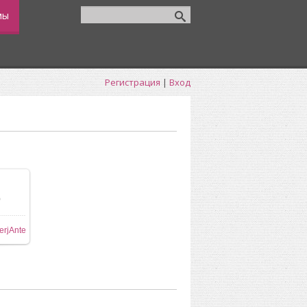
мы
Регистрация
|
Вход
0
ере
erjAnte