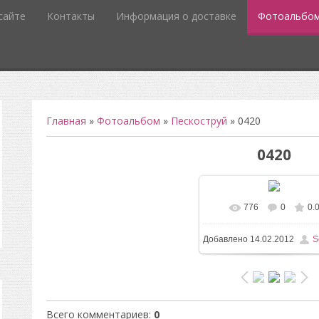
сайте
Контакты
Информация о доставке
Фотоальбо
Главная
»
Фотоальбом
»
Пескоструй
» 0420
0420
776
0
0.
В реальном разм
Добавлено
14.02.2012
S
823x1417
/ 57.3Kb
Всего комментариев
:
0