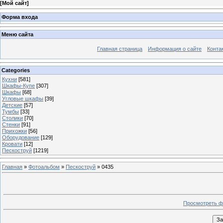
[
Мой сайт
]
Форма входа
Меню сайта
Главная страница
Информация о сайте
Конта
Categories
Кухни
[581]
Шкафы-Купе
[307]
Шкафы
[68]
Угловые шкафы
[39]
Детские
[57]
Тумбы
[33]
Столики
[70]
Стенки
[91]
Прихожки
[56]
Оборудование
[129]
Кровати
[12]
Пескоструй
[1219]
Главная
»
Фотоальбом
»
Пескоструй
» 0435
Просмотреть ф