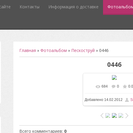
сайте
Контакты
Информация о доставке
Фотоальбо
Главная
»
Фотоальбом
»
Пескоструй
» 0446
0446
684
0
0.
В реальном разм
Добавлено
14.02.2012
S
1600x1358
/ 95.7Kb
Всего комментариев
:
0