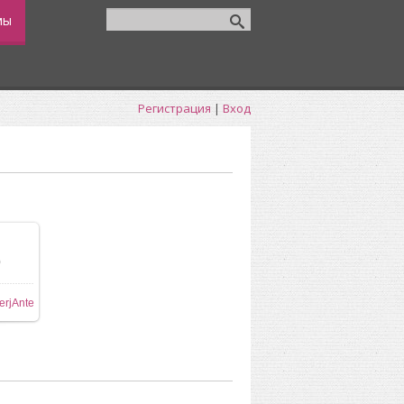
мы
Регистрация
|
Вход
0
ере
erjAnte