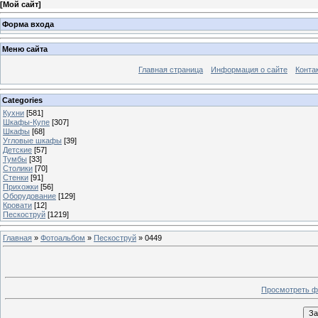
[
Мой сайт
]
Форма входа
Меню сайта
Главная страница
Информация о сайте
Конта
Categories
Кухни
[581]
Шкафы-Купе
[307]
Шкафы
[68]
Угловые шкафы
[39]
Детские
[57]
Тумбы
[33]
Столики
[70]
Стенки
[91]
Прихожки
[56]
Оборудование
[129]
Кровати
[12]
Пескоструй
[1219]
Главная
»
Фотоальбом
»
Пескоструй
» 0449
Просмотреть ф