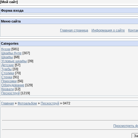
[
Мой сайт
]
Форма входа
Меню сайта
Главная страница
Информация о сайте
Конта
Categories
Кухни
[581]
Шкафы-Купе
[307]
Шкафы
[68]
Угловые шкафы
[39]
Детские
[57]
Тумбы
[33]
Столики
[70]
Стенки
[91]
Прихожки
[56]
Оборудование
[129]
Кровати
[12]
Пескоструй
[1219]
Главная
»
Фотоальбом
»
Пескоструй
» 0472
Просмотреть ф