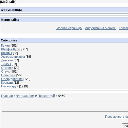
[
Мой сайт
]
Форма входа
Меню сайта
Главная страница
Информация о сайте
Конта
Categories
Кухни
[581]
Шкафы-Купе
[307]
Шкафы
[68]
Угловые шкафы
[39]
Детские
[57]
Тумбы
[33]
Столики
[70]
Стенки
[91]
Прихожки
[56]
Оборудование
[129]
Кровати
[12]
Пескоструй
[1219]
Главная
»
Фотоальбом
»
Пескоструй
» 0480
Просмотреть ф