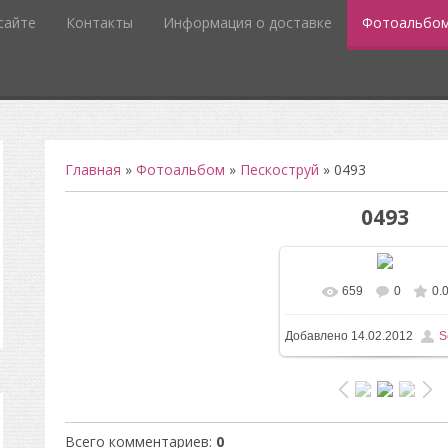
сайте
Контакты
Информация о доставке
Фотоальбо
Главная
»
Фотоальбом
»
Пескоструй
» 0493
0493
659
0
0.
В реальном разм
Добавлено
14.02.2012
S
524x1600
/ 61.3Kb
Всего комментариев
:
0