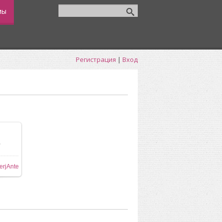
мы
Регистрация
|
Вход
0
ере
erjAnte