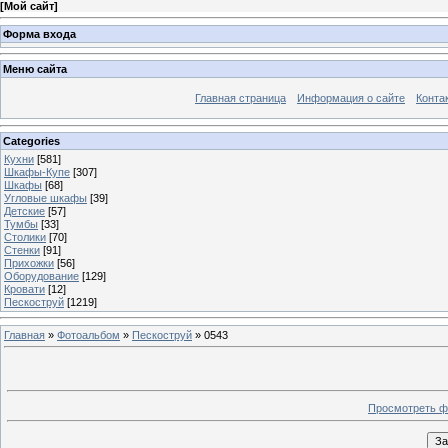
[
Мой сайт
]
Форма входа
Меню сайта
Главная страница
Информация о сайте
Конта
Categories
Кухни
[581]
Шкафы-Купе
[307]
Шкафы
[68]
Угловые шкафы
[39]
Детские
[57]
Тумбы
[33]
Столики
[70]
Стенки
[91]
Прихожки
[56]
Оборудование
[129]
Кровати
[12]
Пескоструй
[1219]
Главная
»
Фотоальбом
»
Пескоструй
» 0543
Просмотреть ф