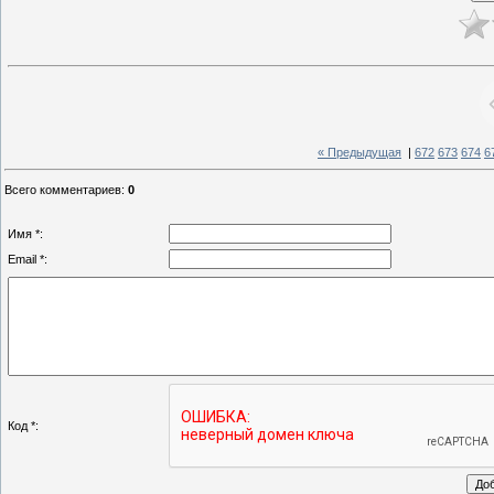
« Предыдущая
|
672
673
674
6
Всего комментариев
:
0
Имя *:
Email *:
Код *: