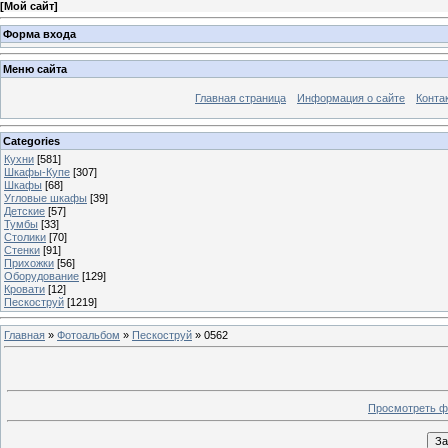
[
Мой сайт
]
Форма входа
Меню сайта
Главная страница
Информация о сайте
Конта
Categories
Кухни
[581]
Шкафы-Купе
[307]
Шкафы
[68]
Угловые шкафы
[39]
Детские
[57]
Тумбы
[33]
Столики
[70]
Стенки
[91]
Прихожки
[56]
Оборудование
[129]
Кровати
[12]
Пескоструй
[1219]
Главная
»
Фотоальбом
»
Пескоструй
» 0562
Просмотреть ф