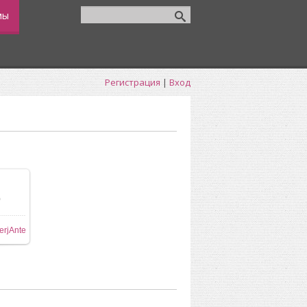
мы
Регистрация
|
Вход
0
ере
erjAnte