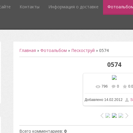
сайте
Контакты
Информация о доставке
Фотоальбо
Главная
»
Фотоальбом
»
Пескоструй
» 0574
0574
796
0
0.
В реальном разм
Добавлено
14.02.2012
S
496x732
/ 228.8Kb
Всего комментариев
:
0