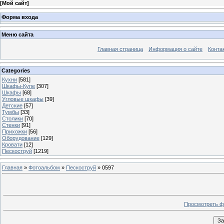
[
Мой сайт
]
Форма входа
Меню сайта
Главная страница
Информация о сайте
Конта
Categories
Кухни
[581]
Шкафы-Купе
[307]
Шкафы
[68]
Угловые шкафы
[39]
Детские
[57]
Тумбы
[33]
Столики
[70]
Стенки
[91]
Прихожки
[56]
Оборудование
[129]
Кровати
[12]
Пескоструй
[1219]
Главная
»
Фотоальбом
»
Пескоструй
» 0597
Просмотреть ф