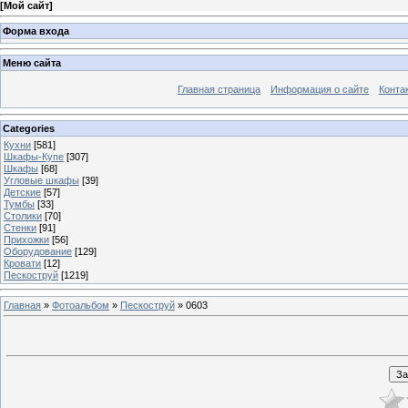
[
Мой сайт
]
Форма входа
Меню сайта
Главная страница
Информация о сайте
Конта
Categories
Кухни
[581]
Шкафы-Купе
[307]
Шкафы
[68]
Угловые шкафы
[39]
Детские
[57]
Тумбы
[33]
Столики
[70]
Стенки
[91]
Прихожки
[56]
Оборудование
[129]
Кровати
[12]
Пескоструй
[1219]
Главная
»
Фотоальбом
»
Пескоструй
» 0603