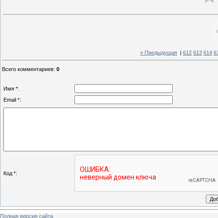
« Предыдущая
|
612
613
614
6
Всего комментариев
:
0
Имя *:
Email *:
Код *:
Полная версия сайта