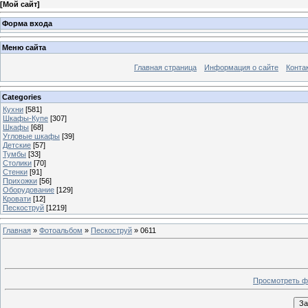
[
Мой сайт
]
Форма входа
Меню сайта
Главная страница
Информация о сайте
Конта
Categories
Кухни
[581]
Шкафы-Купе
[307]
Шкафы
[68]
Угловые шкафы
[39]
Детские
[57]
Тумбы
[33]
Столики
[70]
Стенки
[91]
Прихожки
[56]
Оборудование
[129]
Кровати
[12]
Пескоструй
[1219]
Главная
»
Фотоальбом
»
Пескоструй
» 0611
Просмотреть ф