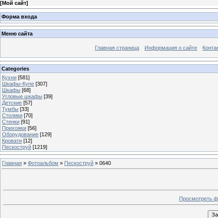
[
Мой сайт
]
Форма входа
Меню сайта
Главная страница
Информация о сайте
Конта
Categories
Кухни
[581]
Шкафы-Купе
[307]
Шкафы
[68]
Угловые шкафы
[39]
Детские
[57]
Тумбы
[33]
Столики
[70]
Стенки
[91]
Прихожки
[56]
Оборудование
[129]
Кровати
[12]
Пескоструй
[1219]
Главная
»
Фотоальбом
»
Пескоструй
» 0640
Просмотреть ф