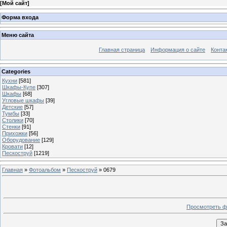
[
Мой сайт
]
Форма входа
Меню сайта
Главная страница
Информация о сайте
Конта
Categories
Кухни
[581]
Шкафы-Купе
[307]
Шкафы
[68]
Угловые шкафы
[39]
Детские
[57]
Тумбы
[33]
Столики
[70]
Стенки
[91]
Прихожки
[56]
Оборудование
[129]
Кровати
[12]
Пескоструй
[1219]
Главная
»
Фотоальбом
»
Пескоструй
» 0679
Просмотреть ф