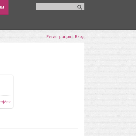
мы
Регистрация
|
Вход
0
ере
erjAnte