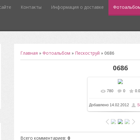
сайте
Контакты
Информация о доставке
Фотоальбо
Главная
»
Фотоальбом
»
Пескоструй
» 0686
0686
780
0
0.
В реальном разм
Добавлено
14.02.2012
S
496x732
/ 12.6Kb
Всего комментариев
:
0