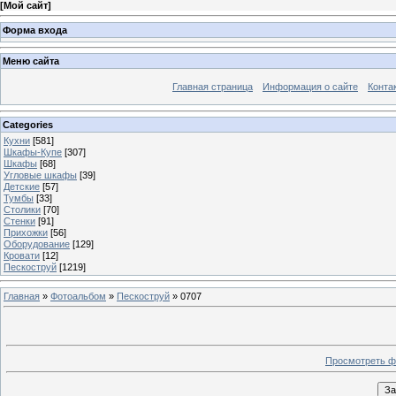
[
Мой сайт
]
Форма входа
Меню сайта
Главная страница
Информация о сайте
Конта
Categories
Кухни
[581]
Шкафы-Купе
[307]
Шкафы
[68]
Угловые шкафы
[39]
Детские
[57]
Тумбы
[33]
Столики
[70]
Стенки
[91]
Прихожки
[56]
Оборудование
[129]
Кровати
[12]
Пескоструй
[1219]
Главная
»
Фотоальбом
»
Пескоструй
» 0707
Просмотреть ф