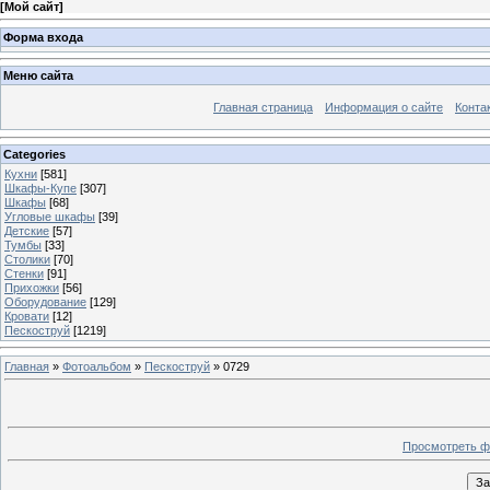
[
Мой сайт
]
Форма входа
Меню сайта
Главная страница
Информация о сайте
Конта
Categories
Кухни
[581]
Шкафы-Купе
[307]
Шкафы
[68]
Угловые шкафы
[39]
Детские
[57]
Тумбы
[33]
Столики
[70]
Стенки
[91]
Прихожки
[56]
Оборудование
[129]
Кровати
[12]
Пескоструй
[1219]
Главная
»
Фотоальбом
»
Пескоструй
» 0729
Просмотреть ф