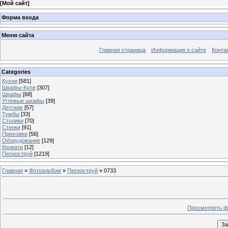
[
Мой сайт
]
Форма входа
Меню сайта
Главная страница
Информация о сайте
Конта
Categories
Кухни
[581]
Шкафы-Купе
[307]
Шкафы
[68]
Угловые шкафы
[39]
Детские
[57]
Тумбы
[33]
Столики
[70]
Стенки
[91]
Прихожки
[56]
Оборудование
[129]
Кровати
[12]
Пескоструй
[1219]
Главная
»
Фотоальбом
»
Пескоструй
» 0733
Просмотреть ф