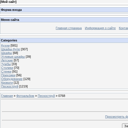
[
Мой сайт
]
Форма входа
Меню сайта
Главная страница
Информация о сайте
Конта
Categories
Кухни
[581]
Шкафы-Купе
[307]
Шкафы
[68]
Угловые шкафы
[39]
Детские
[57]
Тумбы
[33]
Столики
[70]
Стенки
[91]
Прихожки
[56]
Оборудование
[129]
Кровати
[12]
Пескоструй
[1219]
Главная
»
Фотоальбом
»
Пескоструй
» 0768
Просмотреть ф