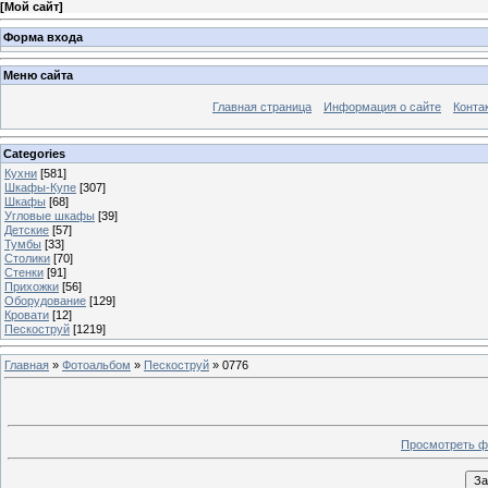
[
Мой сайт
]
Форма входа
Меню сайта
Главная страница
Информация о сайте
Конта
Categories
Кухни
[581]
Шкафы-Купе
[307]
Шкафы
[68]
Угловые шкафы
[39]
Детские
[57]
Тумбы
[33]
Столики
[70]
Стенки
[91]
Прихожки
[56]
Оборудование
[129]
Кровати
[12]
Пескоструй
[1219]
Главная
»
Фотоальбом
»
Пескоструй
» 0776
Просмотреть ф