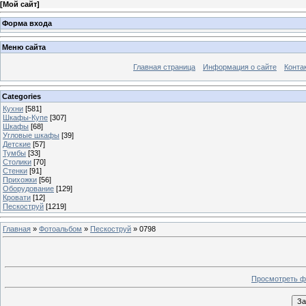
[
Мой сайт
]
Форма входа
Меню сайта
Главная страница
Информация о сайте
Конта
Categories
Кухни
[581]
Шкафы-Купе
[307]
Шкафы
[68]
Угловые шкафы
[39]
Детские
[57]
Тумбы
[33]
Столики
[70]
Стенки
[91]
Прихожки
[56]
Оборудование
[129]
Кровати
[12]
Пескоструй
[1219]
Главная
»
Фотоальбом
»
Пескоструй
» 0798
Просмотреть ф